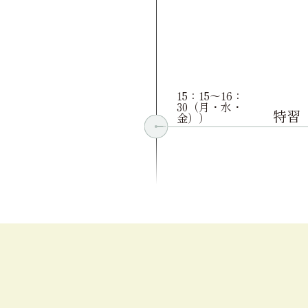
15：15〜16：
30（月・水・
特習
金））