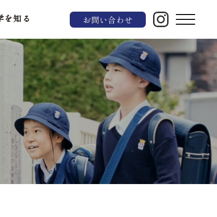
お問い合わせ
学を知る
制服
学費等
説明会
ル
セス・環境
保護者メッセージ
中学進学