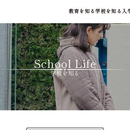
教育を知る
学校を知る
入
教育理念
沿革
教育方針
施設・設備紹介
聖マリアの一日
特習・アフタースクー
アク
年間行事
卒業生・
安全への取り組み
School Life
学校を知る