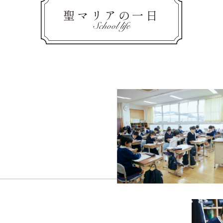
聖マリアの一日
School life