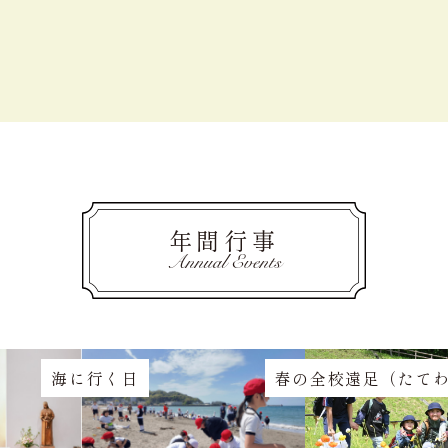
年間行事
Annual Events
海に行く日
春の全校遠足（たて