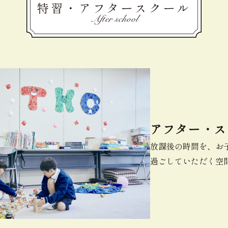
特習・アフタースクール
After school
アフター・ス
放課後の時間を、お
過ごしていただく空